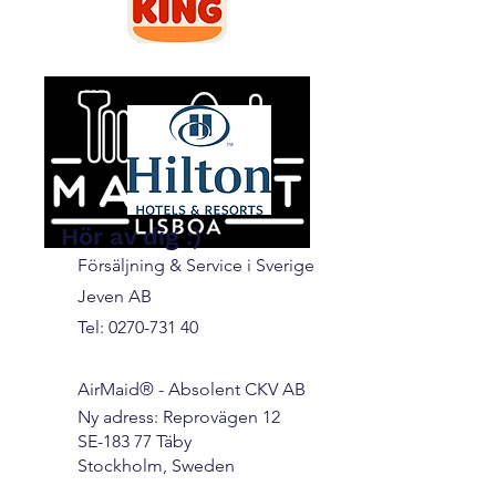
KONTAKT
Hör av dig :)
Försäljning & Service i Sverige
Jeven AB
Tel: 0270-731 40
AirMaid
®
- Absolent CKV AB
Ny adress: Reprovägen 12
SE-183 77 Täby
Stockholm, Sweden