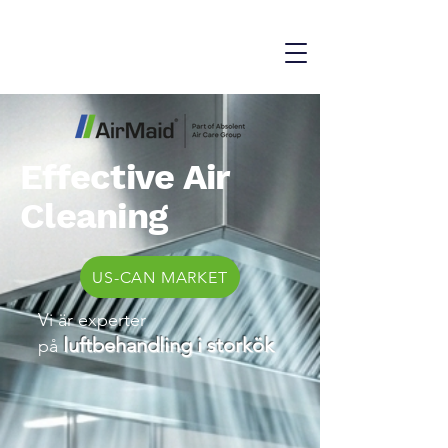
Effective Air
Cleaning
US-CAN MARKET
Vi är experter
luftbehandling i storkök
på